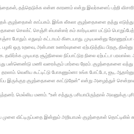
ழந்தைகள், தத்தெடுக்க என்ன காரணம் என்று இவர்களைப் பற்றி விசாரித
க் குழந்தைகள் காப்பகம். இங்க லீகலா குழந்தைகளை தத்து எடுத்து 
ந்தைகளை செலக்ட் செஞ்சி ஸ்பான்ஸர் கம் கார்டியனா மட்டும் பொறுப்ப
ஞ்சா போதும். எதுவும் கட்டாயம் கிடையாது. முடியலன்னு தோணுறப்பா எ
 பழகி ஒரு உறவை, அன்பான உணர்வுகளை ஏற்படுத்திய பிறகு, திடீர்னு
விர்க்க முடியாத சூழ்நிலைல நிப்பாட்டுற நிலை ஏற்பட்டா பரவால்ல.
ுந்து பன்னெண்டு மணி வரைக்கும் பார்வை நேரம். குழந்தைகளை வந்து 
ரலாம். வெளிய கூட்டிட்டு போகணும்னா உங்க போட்டோ, ஐடி, ஆதார்னு
இப்ப இருக்குற குழந்தைகளை காட்டுறேன்” என்று அழைத்துச் சென்ற
்தனர். மெல்லிய மணம். “உன் சத்துரு பசியாயிருந்தால் அவனுக்கு புசி
யாய் முளை விட்டிருப்பதை இன்னும் அறியாமல் குழந்தைகள் தொட்டிலில் 