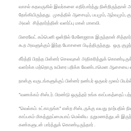
வாசல் கதவருகில் இவர்களை எதிர்பார்த்து நின்றிருந்தாள் அ
தேங்கியிருந்தது. முகத்தில் ஆசையும், பயமும், ஆர்வமும், க
அவள் சித்தார்த்தின் வளர்ப்பு மகள் மாளவி.
பிரைவேட் கம்பெனி ஒன்றில் மேனேஜராக இருந்தான் சித்தா
கூற அவளுக்கும் இந்த யோசனை பிடித்திருந்தது. ஒரு கு
கீர்த்தி பிறந்த பின்னர் செலவுகள் அதிகரித்துக் கொண்டி
வளர்க்க மற்றொரு உயிரை பறிக்க வேண்டாமென ஆசையை கைவி
நான்கு வருடங்களுக்குப் பின்னர் நண்பர் ஒருவர் மூலம் பியர
“வணக்கம் சிஸ்டர். பிரண்டு ஒருத்தர் உங்க காப்பகத்தைப் 
“வெல்கம். உட்காருங்க” என்ற சிஸ்டருக்கு வயது நாற்பதில்
காப்பகம் மிகத்தூய்மையாய் மெல்லிய நறுமணத்துடன் இருந்த
கண்களுடன் பார்த்துக் கொண்டிருந்தார் .