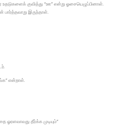
் உதடுகளைக் குவித்து “ஊ” என்று ஓசையெழுப்பினாள்.
பார்த்தவாறு இருந்தாள்.
ர்.
்க” என்றாள்.
ை ஓரளவாவது தீர்க்க முடியும்”