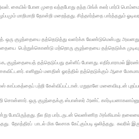
வள். கையில் போன முறை வந்தபோது தந்த பிங்க் கலர் பார்பி பொம்மை. த
ுழப்பமும் மாறிமாறி தோன்றி மறைந்தது. சித்தார்த்தை பார்த்ததும் ஓடிவ
ர்த். ஒரு குழந்தையை தத்தெடுத்து வளர்க்க வேண்டுமென்பது அவனது
ழந்தையை பெற்றுக்கொண்டு மற்றொரு குழந்தையை தத்தெடுக்க முடிவு
ருக்க, குழந்தையைத் தத்தெடுப்பது தள்ளிப் போனது. எதிர்பாராமல் இ
ட்டனர். எனினும் மனதின் ஓரத்தில் தத்தெடுக்கும் ஆசை மேகமாய்
்ல்ஸ் காப்பகத்தைப் பற்றி கேள்விப்பட்டான். மறுநாளே மனைவியுடன் புறப்
பற்றி சொன்னார். ஒரு குழந்தைக்கு ஸ்பான்ஸர் அண்ட் கார்டியனாகலாம்ன
 நின்று போயிருந்தது. நீல நிற பார்டருடன் வெண்ணிற அங்கியால் தலைய
து. தோத்திரப் பாடல் மிக லேசாக கேட்கும்படி ஒலித்தது. சுவரில் இ