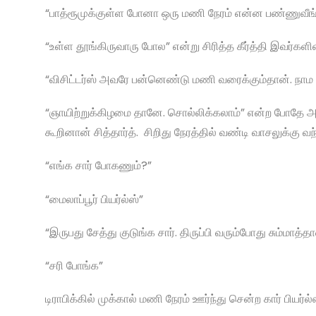
“பாத்ரூமுக்குள்ள போனா ஒரு மணி நேரம் என்ன பண்ணுவீங்
“உள்ள தூங்கிருவாரு போல” என்று சிரித்த கீர்த்தி இவர்களின
“விசிட்டர்ஸ் அவரே பன்னெண்டு மணி வரைக்கும்தான். நா
“ஞாயிற்றுக்கிழமை தானே. சொல்லிக்கலாம்” என்ற போதே அவ
கூறினான் சித்தார்த். சிறிது நேரத்தில் வண்டி வாசலுக்கு வந
“எங்க சார் போகணும்?”
“மைலாப்பூர் பியர்ல்ஸ்”
“இருபது சேத்து குடுங்க சார். திருப்பி வரும்போது சும்மாத்த
“சரி போங்க”
டிராபிக்கில் முக்கால் மணி நேரம் ஊர்ந்து சென்ற கார் பியர்