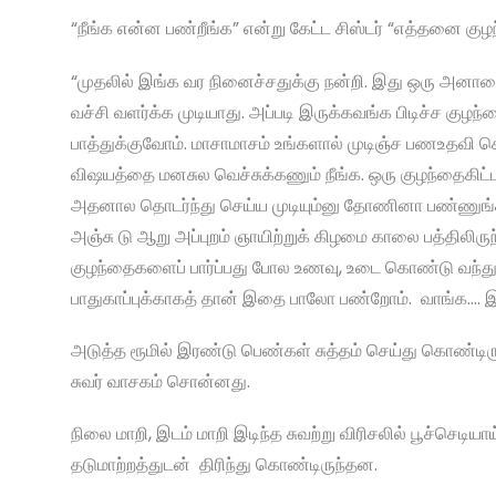
“நீங்க என்ன பண்றீங்க” என்று கேட்ட சிஸ்டர் “எத்தனை கு
“முதலில் இங்க வர நினைச்சதுக்கு நன்றி. இது ஒரு அனாதை
வச்சி வளர்க்க முடியாது. அப்படி இருக்கவங்க பிடிச்ச குழ
பாத்துக்குவோம். மாசாமாசம் உங்களால் முடிஞ்ச பணஉதவி செ
விஷயத்தை மனசுல வெச்சுக்கணும் நீங்க. ஒரு குழந்தைகிட்ட
அதனால தொடர்ந்து செய்ய முடியும்னு தோணினா பண்ணுங்க. த
அஞ்சு டு ஆறு அப்புறம் ஞாயிற்றுக் கிழமை காலை பத்திலிர
குழந்தைகளைப் பார்ப்பது போல உணவு, உடை கொண்டு வந்து த
பாதுகாப்புக்காகத் தான் இதை பாலோ பண்றோம். வாங்க…. 
அடுத்த ரூமில் இரண்டு பெண்கள் சுத்தம் செய்து கொண்டிருந
சுவர் வாசகம் சொன்னது.
நிலை மாறி, இடம் மாறி இடிந்த சுவற்று விரிசலில் பூச்செடி
தடுமாற்றத்துடன் திரிந்து கொண்டிருந்தன.